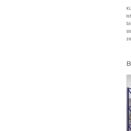
Kü
is
bi
si
ze
B