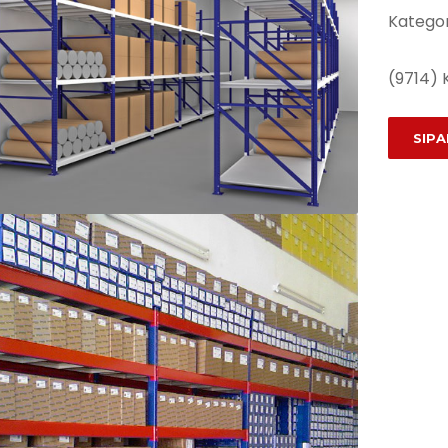
Kategor
(9714) 
SIPA